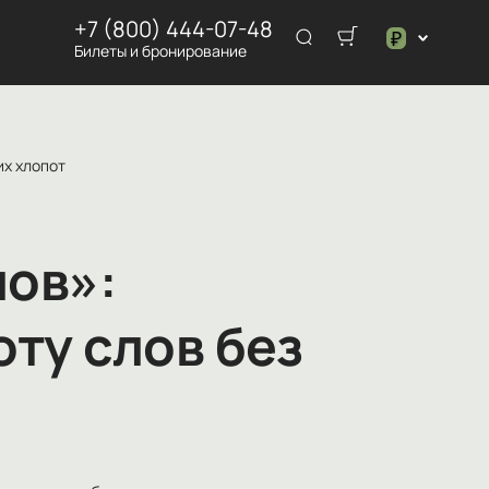
+7 (800) 444-07-48
₽
Билеты и бронирование
$
₽
их хлопот
ов»:
оту слов без