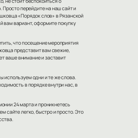
, не стоит беспокоиться о
. Просто перейдите на наш сайт и
ишковца «Порядок слов» в Рязанской
й вам вариант, оформите покупку
етить, что посещение мероприятия
ковца представит вам свежие,
т ваше внимание и заставит
 используем одни и те же слова.
одимость в порядке внутри нас, в
монии 24 марта и проникнетесь
м сайте легко, быстро и просто. Это
сства.