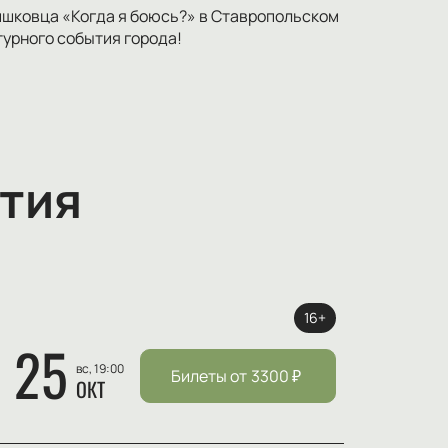
ришковца «Когда я боюсь?» в Ставропольском
урного события города!
тия
16+
25
вс, 19:00
Билеты от
3300
₽
ОКТ