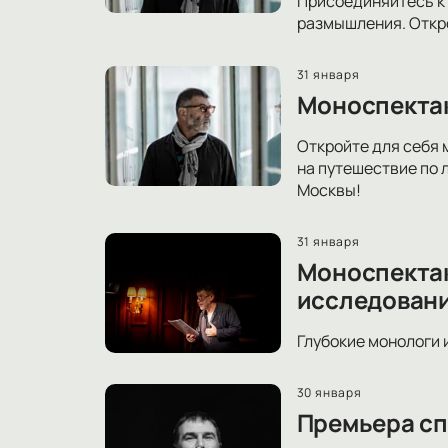
Присоединяйтесь к 
размышления. Откро
31 января
Моноспектак
Откройте для себя 
на путешествие по 
Москвы!
31 января
Моноспектак
исследовани
Глубокие монологи 
30 января
Премьера сп