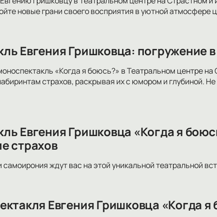
Евгению Гришковцу в Театральном центре на Страстном и 
йте новые грани своего восприятия в уютной атмосфере 
ль Евгения Гришковца: погружение в
моноспектакль «Когда я боюсь?» в Театральном центре на
лабиринтам страхов, раскрывая их с юмором и глубиной. Не
ль Евгения Гришковца «Когда я боюс
е страхов
и самоирония ждут вас на этой уникальной театральной вст
ектакля Евгения Гришковца «Когда я