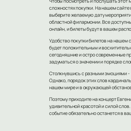
Чтобы посмотреть и послушать этот м
сложностях покупки. На нашем сайте 
выберите желаемую дату мероприятия
областной филармонии. Все доступны
онлайн, и билеты будут в вашем расп
Удобство покупки билетов на нашем 
будет положительным и восхитительн
сегодняшние и остро современные п
задуматься о значении и порядке сло
Столкнувшись с разными эмоциями - р
Однако, порядок этих слов кардиналь
нашем мире и в окружающей обстанов
Поэтому приходите на концерт Евген
удивительной красотой и силой слов
событие обязательно останется в ва