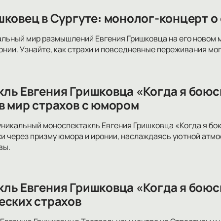
шковец в Сургуте: монолог-концерт о
альный мир размышлений Евгения Гришковца на его новом 
нии. Узнайте, как страхи и повседневные переживания мог
ль Евгения Гришковца «Когда я боюсь
в мир страхов с юмором
уникальный моноспектакль Евгения Гришковца «Когда я бо
и через призму юмора и иронии, наслаждаясь уютной атм
вы.
ль Евгения Гришковца «Когда я боюсь
еских страхов