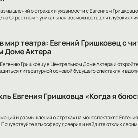
размышлений о страхах и уязвимости с Евгением Гришковцо
 на Страстном – уникальная возможность для глубоких лич
в мир театра: Евгений Гришковец с ч
м Доме Актера
Евгению Гришковцу в Центральном Доме Актера и откройте
адиться литературной основой будущего спектакля и вдох
ль Евгения Гришковца «Когда я боюс
эмоций и размышлений о страхах на моноспектакле Евгения
 Почувствуйте атмосферу доверия и найдите отклик своим