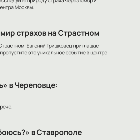
исследуйте природу страха через юмор и
центра Москвы.
 мир страхов на Страстном
 Страстном. Евгений Гришковец приглашает
 пропустите это уникальное событие в центре
ь» в Череповце:
рече.
 боюсь?» в Ставрополе