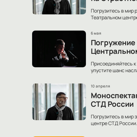
Погрузитесь в мир 
Театральном центре
6 мая
Погружение 
Центрально
Присоединяйтесь к 
упустите шанс насл
10 апреля
Моноспектак
СТД России
Погрузитесь в мир 
центре СТД России.