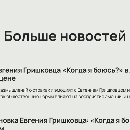
Больше новостей
вгения Гришковца «Когда я боюсь?» 
сцене
размышлений о страхах и эмоциях с Евгением Гришковцом на
 как общественные нормы влияют на восприятие эмоций, и 
новка Евгения Гришковца: «Когда я б
м