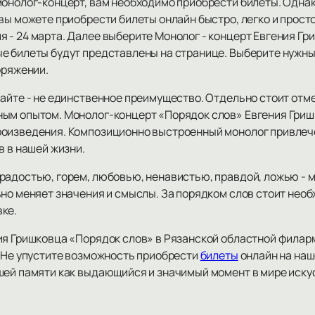
онолог-концерт, вам необходимо приобрести билеты. Однако
вы можете приобрести билеты онлайн быстро, легко и просто
 - 24 марта. Далее выберите Монолог - концерт Евгения Гр
е билеты будут представлены на странице. Выберите нужны
оряжении.
сайте - не единственное преимущество. Отдельно стоит отм
ым опытом. Монолог-концерт «Порядок слов» Евгения Гриш
роизведения. Композиционно выстроенный монолог привлече
в в нашей жизни.
адостью, горем, любовью, ненавистью, правдой, ложью - мы
но меняет значения и смыслы. За порядком слов стоит необх
ке.
ия Гришковца «Порядок слов» в Рязанской областной филар
. Не упустите возможность приобрести
билеты
онлайн на наше
шей памяти как выдающийся и значимый момент в мире иску