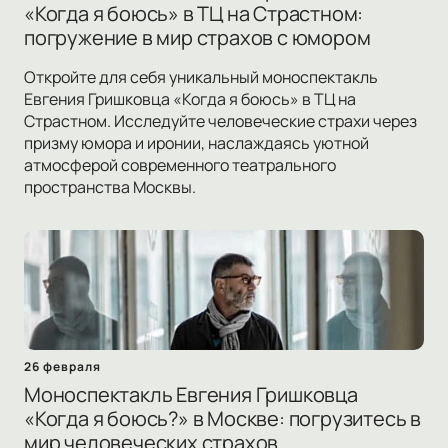
«Когда я боюсь» в ТЦ на Страстном:
погружение в мир страхов с юмором
Откройте для себя уникальный моноспектакль
Евгения Гришковца «Когда я боюсь» в ТЦ на
Страстном. Исследуйте человеческие страхи через
призму юмора и иронии, наслаждаясь уютной
атмосферой современного театрального
пространства Москвы.
26 февраля
Моноспектакль Евгения Гришковца
«Когда я боюсь?» в Москве: погрузитесь в
мир человеческих страхов