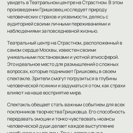
увидеть в Театральном центре на Страстном. В этом
произведении Гришковец исследует природу
человеческих страхов и уязвимости, делясь с
аудиторией своими личными переживаниями и
наблюдениями за повседневной жизнью.
Театральный центр на Страстном, расположенный в
самом сердце Москвы, известен своими
уникальными постановками и уютной атмосферой.
Это идеальное место для размышлений о сложных
вопросах, которые поднимает Гришковец в своем
спектакле. Зрители смогут погрузиться в глубины
человеческой психики и задуматься о том, как страхи
влияют на наше восприятие мира.
Спектакль обещает стать важным событием для всех
поклонников творчества Гришковца. Его способность
передавать эмоции и тонко чувствовать нюансы
человеческой души делает каждое выступление