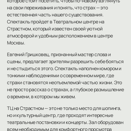
которое стоит посетить, чтобы по-новому взглянуть
на свои переживания и понять, что страх — это
естественная часть нашего существования.
Спектакль пройдет в Театральном центре на
Страстном, который известен своей уютной
атмосферой и удобным расположением в центре
Москвы.
Евгений Гришковец, признанный мастер слова и
сцены, предлагает зрителям разрешить себе бояться
и не стыдиться этого. Спектакль наполнен юмором и
тонкими наблюдениями о современном мире, где
страхи становятся неотъемлемой частью жизни. Это
не просто рассказ о страхах, а глубокое размышление
о времени, в котором мы живем.
ТЦ на Страстном — это не только место для шопинга,
но и культурный центр, где проходят интересные
театральные постановки и концерты. Зал оборудован
всем необходимым для комфортного просмотра