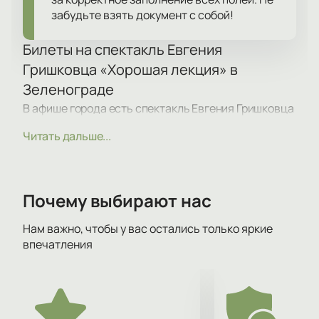
забудьте взять документ с собой!
Билеты на спектакль Евгения
Гришковца «Хорошая лекция» в
Зеленограде
В афише города есть спектакль Евгения Гришковца
«Хорошая лекция». Представление проходит в КЦ
Читать дальше...
Зеленоград по адресу: Зеленоград, пл.
Центральная, д. 1. Покупатели выбирают места на
схеме зала. Цена билетов зависит от выбранной
категории.
Почему выбирают нас
Сюжет
Нам важно, чтобы у вас остались только яркие
впечатления
В основе спектакля — ситуация, когда человек
пытается рассказать что-то друзьям, а их
внимание рассеивается. В постановке
поднимается вопрос, как сделать разговор
интересным и удержать внимание без сенсаций и