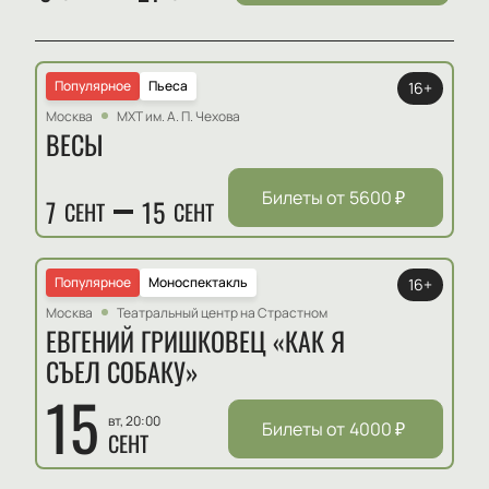
Популярное
Пьеса
16+
Москва
МХТ им. А. П. Чехова
ВЕСЫ
Билеты от
5600
₽
7
15
СЕНТ
СЕНТ
Популярное
Моноспектакль
16+
Москва
Театральный центр на Страстном
ЕВГЕНИЙ ГРИШКОВЕЦ «КАК Я
СЪЕЛ СОБАКУ»
15
вт, 20:00
Билеты от
4000
₽
СЕНТ