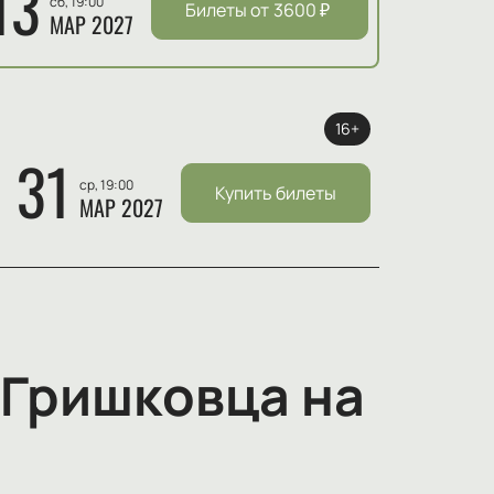
13
сб, 19:00
Билеты от
3600
₽
МАР 2027
16+
31
ср, 19:00
Купить билеты
МАР 2027
 Гришковца на