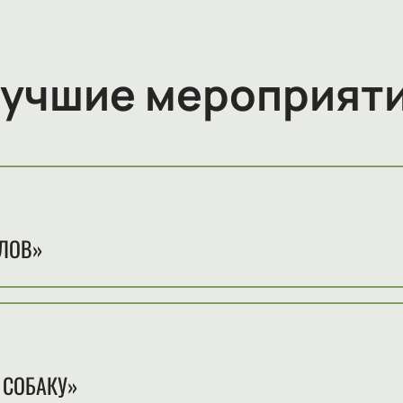
учшие мероприят
м
ЛОВ»
м
 СОБАКУ»