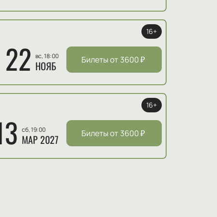
16+
22
вс, 18:00
Билеты от
3600
₽
НОЯБ
16+
13
сб, 19:00
Билеты от
3600
₽
МАР 2027