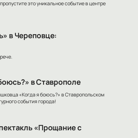
 пропустите это уникальное событие в центре
ь» в Череповце:
рече.
 боюсь?» в Ставрополе
ришковца «Когда я боюсь?» в Ставропольском
урного события города!
спектакль «Прощание с