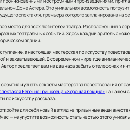
ми проникновенными и остроумными произведениями, пригла
альном Доме Актера. Это уникальная возможность погрузит
удущего спектакля, премьера которого запланирована на се
вое место для всех любителей театра. Расположенный в сер
разных театральных событий. Здесь каждый зритель сможет
торическом здании.
ступление, а настоящая мастерская по искусству повествов
й и захватывающей. В современном мире, где внимание час
 Автор предлагает вам на два часа забыть о телефонах и ин
го события и узнать секреты мастерства повествования от са
 спектакля Евгения Гришковца «Хорошая лекция»
на нашем с
ты по искусству рассказа.
откройте для себя новый взгляд на привычные вещи вместе 
час — не упустите возможность стать частью этого уникаль