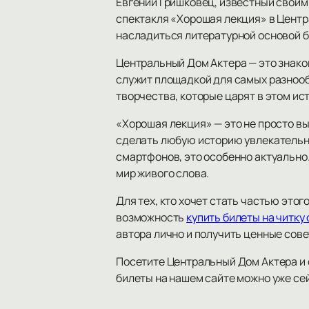
Евгений Гришковец, известный свои
спектакля «Хорошая лекция» в Центр
насладиться литературной основой б
Центральный Дом Актера — это знако
служит площадкой для самых разнооб
творчества, которые царят в этом ис
«Хорошая лекция» — это не просто вы
сделать любую историю увлекательно
смартфонов, это особенно актуально.
мир живого слова.
Для тех, кто хочет стать частью это
возможность
купить билеты на читку
автора лично и получить ценные сове
Посетите Центральный Дом Актера и 
билеты на нашем сайте можно уже сей