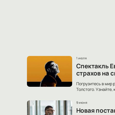
1 июля
Спектакль Е
страхов на 
Погрузитесь в мир 
Толстого. Узнайте,
9 июня
Новая поста