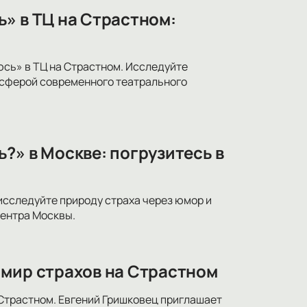
» в ТЦ на Страстном:
юсь» в ТЦ на Страстном. Исследуйте
осферой современного театрального
?» в Москве: погрузитесь в
исследуйте природу страха через юмор и
центра Москвы.
 мир страхов на Страстном
 Страстном. Евгений Гришковец приглашает