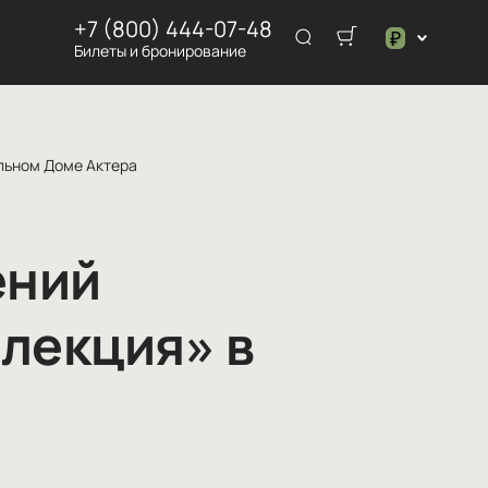
+7 (800) 444-07-48
₽
Билеты и бронирование
$
₽
альном Доме Актера
ений
лекция» в