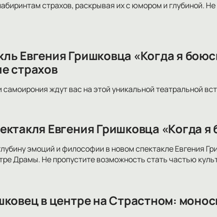
лабиринтам страхов, раскрывая их с юмором и глубиной. Не
ль Евгения Гришковца «Когда я боюс
е страхов
и самоирония ждут вас на этой уникальной театральной вст
ектакля Евгения Гришковца «Когда я
глубину эмоций и философии в новом спектакле Евгения Г
ре Драмы. Не пропустите возможность стать частью культ
шковец в центре на Страстном: моно