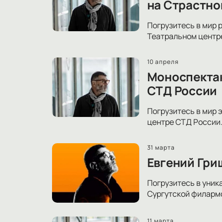
на Страстно
Погрузитесь в мир 
Театральном центре
10 апреля
Моноспектак
СТД России
Погрузитесь в мир 
центре СТД России.
31 марта
Евгений Гри
Погрузитесь в уник
Сургутской филармо
11 марта