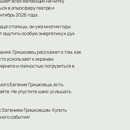
шает всех желающих на читку
ься в атмосферу театра и
нтябрь 2026 года.
дце столицы, он уже многие годы
 ощутить особую энергетику и дух
ания. Гришковец расскажет о том, как
то ускользает к экранам
тернете и полностью погрузиться в
мого Евгения Гришковца, есть
айте. Не упустите шанс услышать
с Евгением Гришковцом. Купить
ного события!