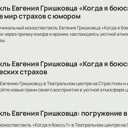
ль Евгения Гришковца «Когда я боюсь
в мир страхов с юмором
уникальный моноспектакль Евгения Гришковца «Когда я бо
и через призму юмора и иронии, наслаждаясь уютной атм
вы.
ль Евгения Гришковца «Когда я боюсь
еских страхов
Евгению Гришковцу в Театральном центре на Страстном и 
йте новые грани своего восприятия в уютной атмосфере 
ль Евгения Гришковца: погружение в
моноспектакль «Когда я боюсь?» в Театральном центре на