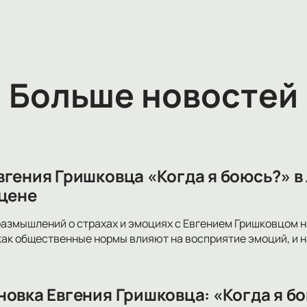
Больше новостей
вгения Гришковца «Когда я боюсь?» 
сцене
размышлений о страхах и эмоциях с Евгением Гришковцом на
 как общественные нормы влияют на восприятие эмоций, и 
новка Евгения Гришковца: «Когда я б