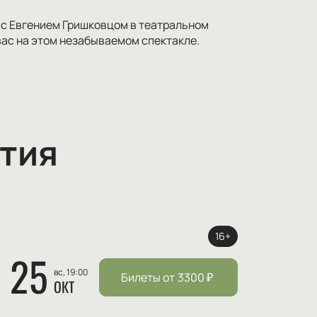
 с Евгением Гришковцом в театральном
вас на этом незабываемом спектакле.
тия
16+
25
вс, 19:00
Билеты от
3300
₽
ОКТ