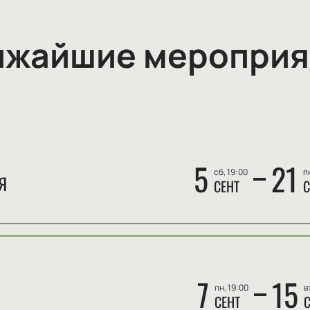
ижайшие мероприя
5
21
сб, 19:00
п
Я
СЕНТ
С
7
15
пн, 19:00
в
СЕНТ
С