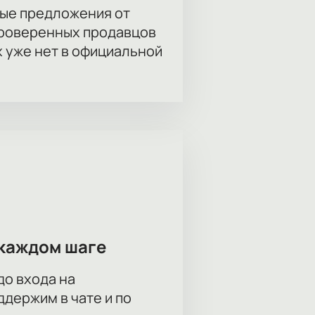
ые предложения от
проверенных продавцов
х уже нет в официальной
каждом шаге
до входа на
держим в чате и по