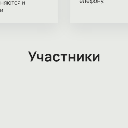
телефону.
аняются и
и.
Участники