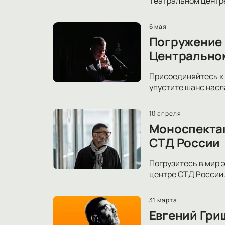
Театральном центре
6 мая
Погружение 
Центрально
Присоединяйтесь к 
упустите шанс насл
10 апреля
Моноспектак
СТД России
Погрузитесь в мир 
центре СТД России.
31 марта
Евгений Гри