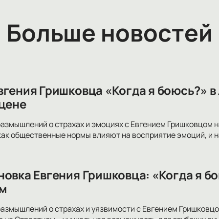
Больше новостей
вгения Гришковца «Когда я боюсь?» 
сцене
размышлений о страхах и эмоциях с Евгением Гришковцом на
 как общественные нормы влияют на восприятие эмоций, и 
новка Евгения Гришковца: «Когда я б
м
размышлений о страхах и уязвимости с Евгением Гришковцо