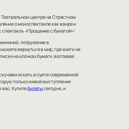
В Театральном центре на Страстном
ление о моноспектакле как жанре и
, спектакль «Прощание с бумагой»!
оминаний, погружение в
можете вернуться в мир, где книги не
писки на клочках бумаги, воспевая
 скучаем искать в суете современной
оторую только живое выступление
я вас. Купите
билеты
сегодня, и