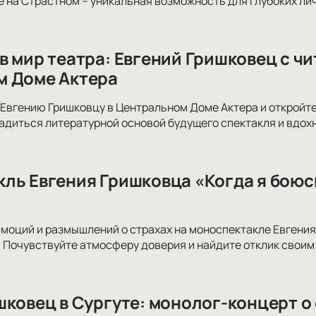
 на Страстном – уникальная возможность для глубоких лич
в мир театра: Евгений Гришковец с ч
м Доме Актера
Евгению Гришковцу в Центральном Доме Актера и откройте
адиться литературной основой будущего спектакля и вдох
ль Евгения Гришковца «Когда я боюс
эмоций и размышлений о страхах на моноспектакле Евгения
 Почувствуйте атмосферу доверия и найдите отклик своим
шковец в Сургуте: монолог-концерт о