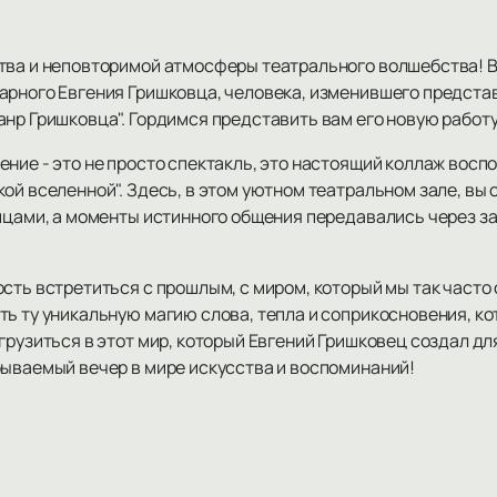
тва и неповторимой атмосферы театрального волшебства! 
арного Евгения Гришковца, человека, изменившего представ
нр Гришковца". Гордимся представить вам его новую работу
ние - это не просто спектакль, это настоящий коллаж восп
ой вселенной". Здесь, в этом уютном театральном зале, вы с
ицами, а моменты истинного общения передавались через за
сть встретиться с прошлым, с миром, который мы так часто
ть ту уникальную магию слова, тепла и соприкосновения, к
грузиться в этот мир, который Евгений Гришковец создал дл
бываемый вечер в мире искусства и воспоминаний!