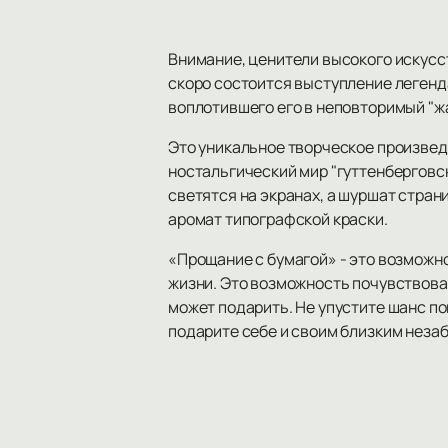
Внимание, ценители высокого искусс
скоро состоится выступление легенд
воплотившего его в неповторимый "жа
Это уникальное творческое произведе
ностальгический мир "гуттенберговск
светятся на экранах, а шуршат стран
аромат типографской краски.
«Прощание с бумагой» - это возможно
жизни. Это возможность почувствова
может подарить. Не упустите шанс по
подарите себе и своим близким неза