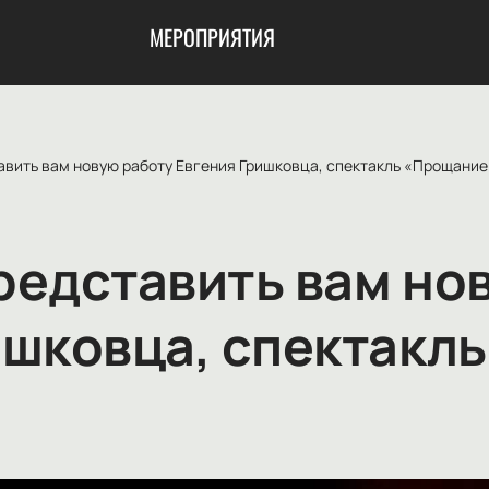
МЕРОПРИЯТИЯ
авить вам новую работу Евгения Гришковца, спектакль «Прощание
редставить вам но
ишковца, спектакл