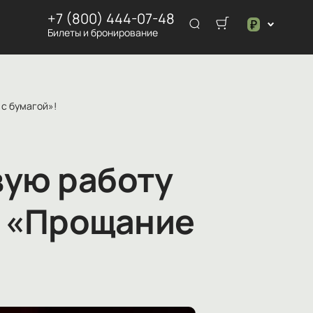
+7 (800) 444-07-48
₽
Билеты и бронирование
$
₽
 с бумагой»!
вую работу
ь «Прощание