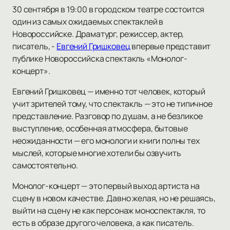
30 сентября в 19:00 в городском театре состоится
один из самых ожидаемых спектаклей в
Новороссийске. Драматург, режиссер, актер,
писатель, -
Евгений Гришковец
впервые представит
публике Новороссийска спектакль «Монолог-
концерт».
Евгений Гришковец — именно тот человек, который
учит зрителей тому, что спектакль — это не типичное
представление. Разговор по душам, а не безликое
выступление, особенная атмосфера, бытовые
неожиданности — его монологи и книги полны тех
мыслей, которые многие хотели бы озвучить
самостоятельно.
Монолог-концерт — это первый выход артиста на
сцену в новом качестве. Давно желая, но не решаясь,
выйти на сцену не как персонаж моноспектакля, то
есть в образе другого человека, а как писатель.