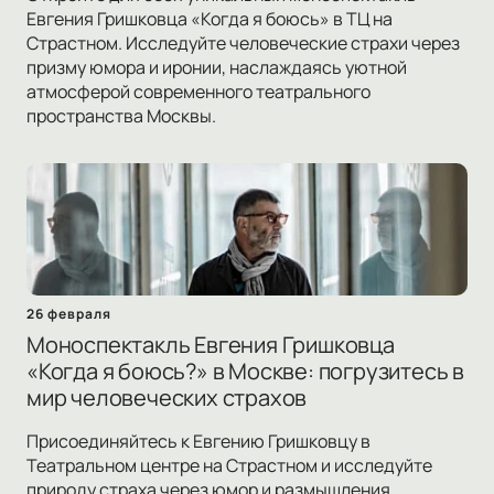
Евгения Гришковца «Когда я боюсь» в ТЦ на
Страстном. Исследуйте человеческие страхи через
призму юмора и иронии, наслаждаясь уютной
атмосферой современного театрального
пространства Москвы.
26 февраля
Моноспектакль Евгения Гришковца
«Когда я боюсь?» в Москве: погрузитесь в
мир человеческих страхов
Присоединяйтесь к Евгению Гришковцу в
Театральном центре на Страстном и исследуйте
природу страха через юмор и размышления.