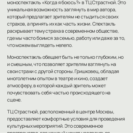
моноспектакль «Когда я боюсь?» в ТЦ Страстной. Это
уникальная возможность заглянуть в мир автора,
который предлагает зрителям не стыдиться своих
страхов, а принять их как часть жизни. Спектакль
раскрывает тему страха в современном обществе,
где мы часто боимся за семью, работу или даже за то,
что можем выглядеть нелепо.
Моноспектакль обещает быть не только глубоким, но
и смешным, что позволяет зрителям взглянуть на
свои страхи с другой стороны. Гришковец, обладая
многолетним опытом в театре и кино, создает
атмосферу, в которой каждый зритель может
почувствовать себя частью происходящего на
сцене.
ТЦ Страстной, расположенный в центре Москвы,
предоставляет комфортные условия для проведения
культурных мероприятий. Это современное