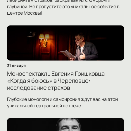
лабиринтам страхов, раскрывая их с юмором и
глубиной. Не пропустите это уникальное событие в
центре Москвы!
31 января
Моноспектакль Евгения Гришковца
«Когда я боюсь» в Череповце:
исследование страхов
Глубокие монологи и самоирония ждут вас на этой
уникальной театральной встрече.