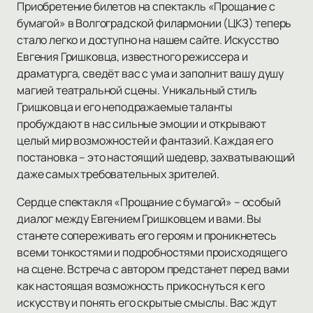
Приобретение билетов на спектакль «Прощание с
бумагой» в Волгоградской филармонии (ЦКЗ) теперь
стало легко и доступно на нашем сайте. Искусство
Евгения Гришковца, известного режиссера и
драматурга, сведёт вас с ума и заполнит вашу душу
магией театральной сцены. Уникальный стиль
Гришковца и его неподражаемые таланты
пробуждают в нас сильные эмоции и открывают
целый мир возможностей и фантазий. Каждая его
постановка – это настоящий шедевр, захватывающий
даже самых требовательных зрителей.
Сердце спектакля «Прощание с бумагой» – особый
диалог между Евгением Гришковцем и вами. Вы
станете сопереживать его героям и проникнетесь
всеми тонкостями и подробностями происходящего
на сцене. Встреча с автором предстанет перед вами
как настоящая возможность прикоснуться к его
искусству и понять его скрытые смыслы. Вас ждут