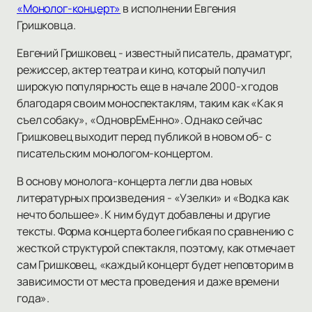
«Монолог-концерт»
в исполнении Евгения
Гришковца.
Евгений Гришковец - известный писатель, драматург,
режиссер, актер театра и кино, который получил
широкую популярность еще в начале 2000-х годов
благодаря своим моноспектаклям, таким как «Как я
съел собаку», «ОдноврЕмЕнно». Однако сейчас
Гришковец выходит перед публикой в новом об- с
писательским монологом-концертом.
В основу монолога-концерта легли два новых
литературных произведения - «Узелки» и «Водка как
нечто большее». К ним будут добавлены и другие
тексты. Форма концерта более гибкая по сравнению с
жесткой структурой спектакля, поэтому, как отмечает
сам Гришковец, «каждый концерт будет неповторим в
зависимости от места проведения и даже времени
года».