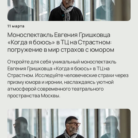
11 марта
Моноспектакль Евгения Гришковца
«Когда я боюсь» в ТЦ на Страстном:
погружение в мир страхов с юмором
Откройте для себя уникальный моноспектакль
Евгения Гришковца «Когда я боюсь» в ТЦ на
Страстном. Исследуйте человеческие страхи через
призму юмора и иронии, наслаждаясь уютной
атмосферой современного театрального
пространства Москвы.