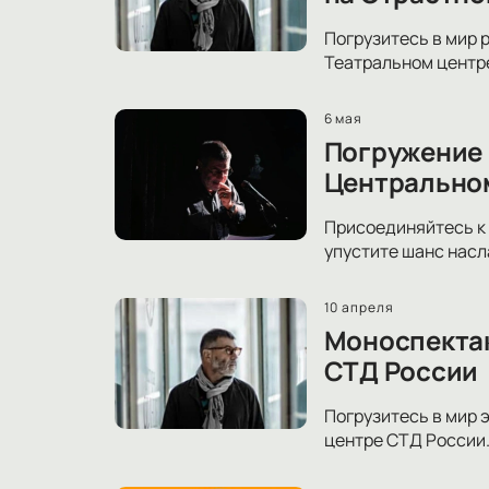
Погрузитесь в мир 
Театральном центре
6 мая
Погружение 
Центрально
Присоединяйтесь к 
упустите шанс насл
10 апреля
Моноспектак
СТД России
Погрузитесь в мир 
центре СТД России.