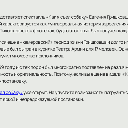
дставляет спектакль «Как я съел собаку» Евгения Гришковца
 характеризуется как «универсальная история взросления».
Тихоокеанском флоте так, будто этот опыт был получен каж
ился еще в «кемеровский» период жизни Гришковца и долго 
вые был сыгран в курилке Театра Армии для 17 человек. Одна
лучил множество поклонников.
9 году, и с тех пор он был многократно поставлен на различ
ость и оригинальность. Поэтому, если вы еще не видели «Как
 постановку.
ъел собаку»
уже открыт. Не упустите возможность погрузитьс
т яркой и непредсказуемой постановки.