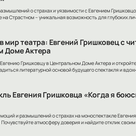
размышлений о страхах и уязвимости с Евгением Гришковцо
 на Страстном – уникальная возможность для глубоких лич
в мир театра: Евгений Гришковец с ч
м Доме Актера
Евгению Гришковцу в Центральном Доме Актера и откройте
адиться литературной основой будущего спектакля и вдох
ль Евгения Гришковца «Когда я боюс
эмоций и размышлений о страхах на моноспектакле Евгения
 Почувствуйте атмосферу доверия и найдите отклик своим