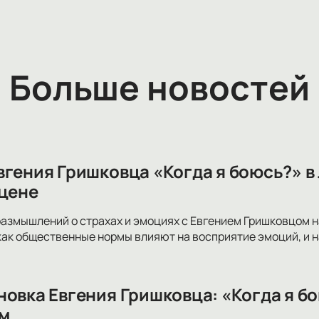
Больше новостей
вгения Гришковца «Когда я боюсь?» 
сцене
размышлений о страхах и эмоциях с Евгением Гришковцом на
 как общественные нормы влияют на восприятие эмоций, и 
новка Евгения Гришковца: «Когда я б
м