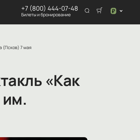
+7 (800) 444-07-48
₽
Билеты и бронирование
$
₽
а (Псков) 7 мая
такль «Как
 им.