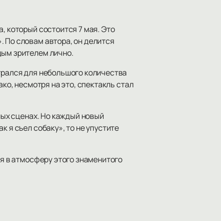
, который состоится 7 мая. Это
 По словам автора, он делится
дым зрителем лично.
игрался для небольшого количества
ко, несмотря на это, спектакль стал
ных сценах. Но каждый новый
 я съел собаку», то не упустите
я в атмосферу этого знаменитого