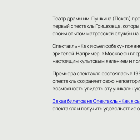
Театр драмы им. Пушкина (Псков) пре
первый спектакль Гришковца, который
своим опытом матросской службы на 
Спектакль «Как я съел собаку» появ
зрителей. Например, в Москве он впер
настоящим культовым явлением и по
Премьера спектакля состоялась в 199
спектакль сохраняет свою неповторим
возможность увидеть эту уникальную
Заказ билетов на Спектакль «Как я с
спектакля и получить удовольствие о