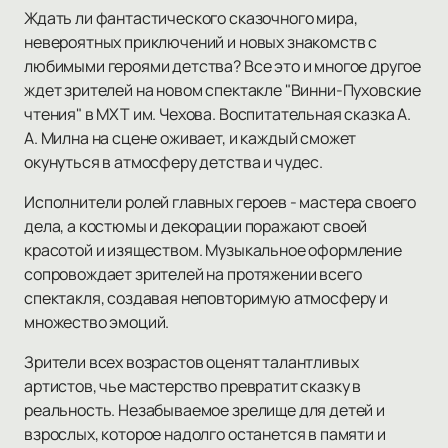
Ждать ли фантастического сказочного мира,
невероятных приключений и новых знакомств с
любимыми героями детства? Все это и многое другое
ждет зрителей на новом спектакле "Винни-Пуховские
чтения" в МХТ им. Чехова. Воспитательная сказка А.
А. Милна на сцене оживает, и каждый сможет
окунуться в атмосферу детства и чудес.
Исполнители ролей главных героев - мастера своего
дела, а костюмы и декорации поражают своей
красотой и изяществом. Музыкальное оформление
сопровождает зрителей на протяжении всего
спектакля, создавая неповторимую атмосферу и
множество эмоций.
Зрители всех возрастов оценят талантливых
артистов, чье мастерство превратит сказку в
реальность. Незабываемое зрелище для детей и
взрослых, которое надолго останется в памяти и