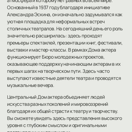
атмосфера и которому нет равных во всем мире.
Основанный в 1937 году благодаря инициативе
Александра Эскина, он изначально задумывался как
уютная площадка для неформальных встреч
столичных театралов. На сегодняшний день его роль
значительно расширилась: здесь проходят
премьеры спектаклей, презентации книг, фестивали,
выставки и мастер-классы. В рамках Дома актера
функционирует Бюро молодежных проектов,
оказывающее поддержку начинающим актерам в их
первых шагах на творческом пути. Здесь часто
выступают известные деятели театра и проводятся
музыкальные вечера.
Центральный Дом актера объединяет людей
искусства разных поколений и мировоззрений
благодаря их общей страсти к театру и творчеству.
Вы сможете увидеть здесь представления высокого
уровня с глубоким смыслом и оригинальными