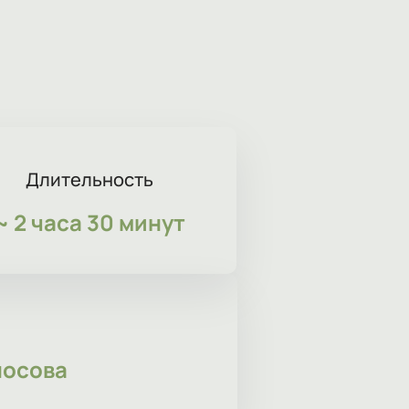
Длительность
~
2 часа 30 минут
носова