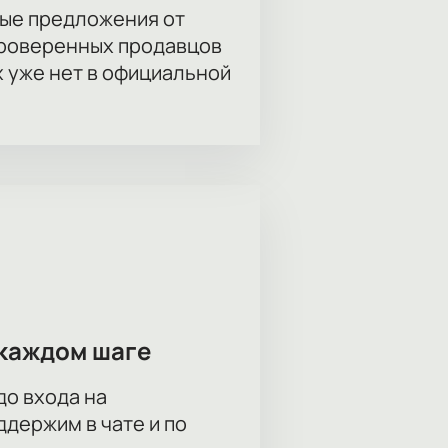
ые предложения от
проверенных продавцов
х уже нет в официальной
каждом шаге
до входа на
держим в чате и по