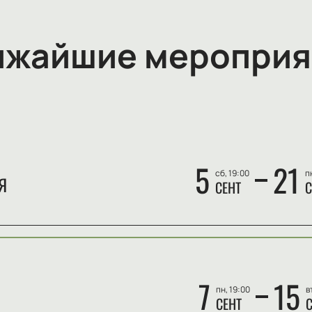
ижайшие мероприя
5
21
сб, 19:00
п
Я
СЕНТ
С
7
15
пн, 19:00
в
СЕНТ
С