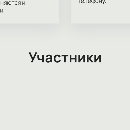
телефону.
аняются и
и.
Участники