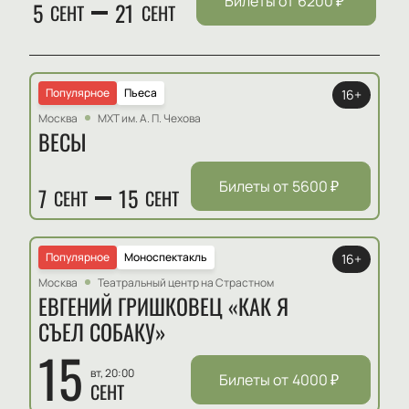
Билеты от
6200
₽
5
21
СЕНТ
СЕНТ
Популярное
Пьеса
16+
Москва
МХТ им. А. П. Чехова
ВЕСЫ
Билеты от
5600
₽
7
15
СЕНТ
СЕНТ
Популярное
Моноспектакль
16+
Москва
Театральный центр на Страстном
ЕВГЕНИЙ ГРИШКОВЕЦ «КАК Я
СЪЕЛ СОБАКУ»
15
вт, 20:00
Билеты от
4000
₽
СЕНТ