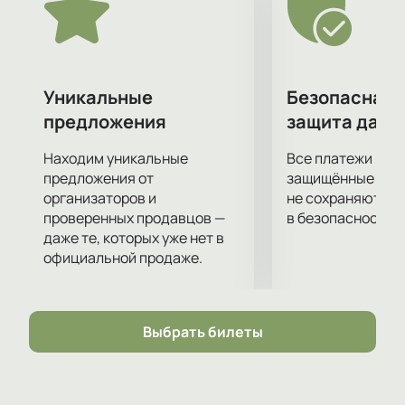
Захватывающий живой сюжет, легкий слог,
неожиданные сюжетные повороты заставят вас
пристально следить за развитием событий,
позабыв обо всем на свете.
Работу режиссера и актерской труппы высоко
Уникальные
Безопасная 
оценили многие театральные критики и эксперты.
предложения
защита данн
Не упустите возможности составить о спектакле
"Планета" собственное мнение!
Находим уникальные
Все платежи про
предложения от
защищённые шлю
организаторов и
не сохраняются 
проверенных продавцов —
в безопасности.
даже те, которых уже нет в
официальной продаже.
Выбрать билеты