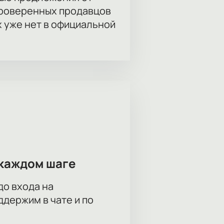
проверенных продавцов
х уже нет в официальной
каждом шаге
до входа на
держим в чате и по