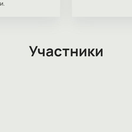
и.
Участники