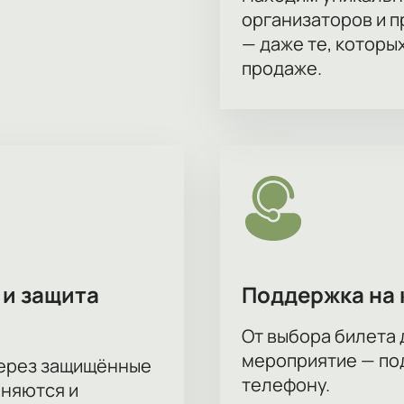
организаторов и 
— даже те, которы
продаже.
 и защита
Поддержка на 
От выбора билета 
мероприятие — под
через защищённые
телефону.
аняются и