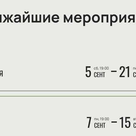
ижайшие мероприя
5
21
сб, 19:00
п
Я
СЕНТ
С
7
15
пн, 19:00
в
СЕНТ
С