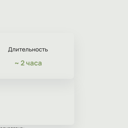
Длительность
~
2 часа