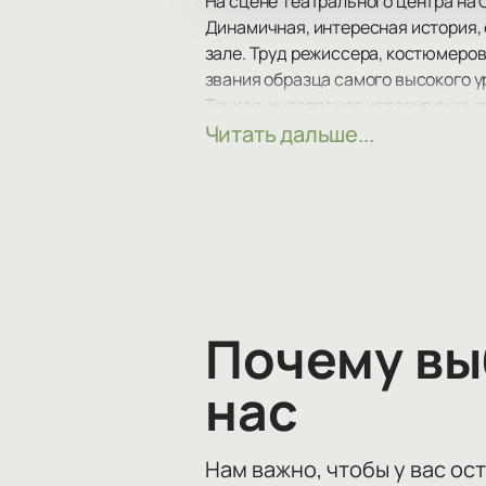
На сцене Театрального центра на
Динамичная, интересная история,
зале. Труд режиссера, костюмеров
звания образца самого высокого 
Тонкая, интересная история вызыва
повседневных забот и переживания
Читать дальше...
эмоций.
Динамичный сюжет заставит вас пр
все препятствия, выпавшие на его 
Не упустите возможность провести
Почему в
нас
Нам важно, чтобы у вас ос