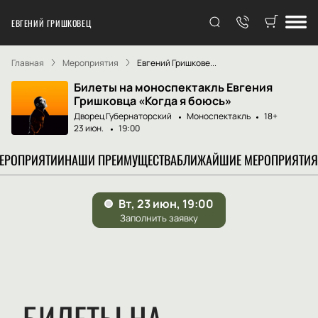
ЕВГЕНИЙ ГРИШКОВЕЦ
Главная
Мероприятия
Евгений Гришкове...
Билеты на моноспектакль Евгения
Гришковца «Когда я боюсь»
Дворец Губернаторский
Моноспектакль
18+
23 июн.
19:00
МЕРОПРИЯТИИ
НАШИ ПРЕИМУЩЕСТВА
БЛИЖАЙШИЕ МЕРОПРИЯТИЯ