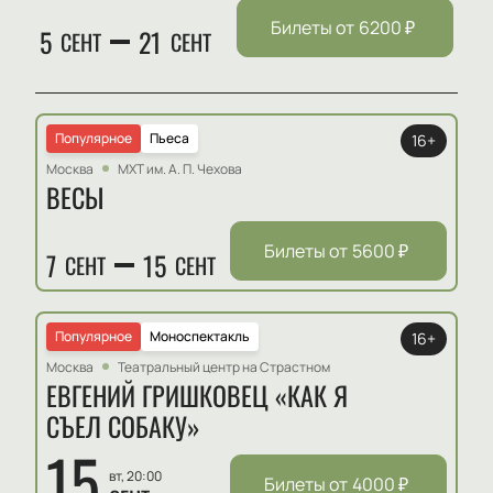
состава.
Билеты от
6200
₽
5
21
СЕНТ
СЕНТ
Режиссёр:
Евгений Гришковец
Актёрский состав:
Евгений Гришковец
Популярное
Пьеса
16+
Москва
МХТ им. А. П. Чехова
ВЕСЫ
Билеты от
5600
₽
7
15
СЕНТ
СЕНТ
Популярное
Моноспектакль
16+
Москва
Театральный центр на Страстном
ЕВГЕНИЙ ГРИШКОВЕЦ «КАК Я
СЪЕЛ СОБАКУ»
15
вт, 20:00
Билеты от
4000
₽