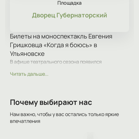
Площадка
Дворец Губернаторский
Билеты на моноспектакль Евгения
Гришковца «Когда я боюсь» в
Ульяновске
В афише театрального сезона появился
моноспектакль Евгения Гришковца «Когда я
Читать дальше...
боюсь». В этом спектакле артист говорит о тревоге
и страхах, которые знакомы каждому. Купить
билеты на моноспектакль Евгения Гришковца
«Когда я боюсь» можно на нашем сайте, выбрав
Почему выбирают нас
места на схеме зала.
Нам важно, чтобы у вас остались только яркие
впечатления
Сюжет
Постановка раскрывает тему страха в
повседневной жизни. В спектакле звучат вопросы о