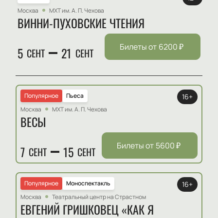
Москва
МХТ им. А. П. Чехова
ВИННИ-ПУХОВСКИЕ ЧТЕНИЯ
Билеты от
6200
₽
5
21
СЕНТ
СЕНТ
Популярное
Пьеса
16+
Москва
МХТ им. А. П. Чехова
ВЕСЫ
Билеты от
5600
₽
7
15
СЕНТ
СЕНТ
Популярное
Моноспектакль
16+
Москва
Театральный центр на Страстном
ЕВГЕНИЙ ГРИШКОВЕЦ «КАК Я