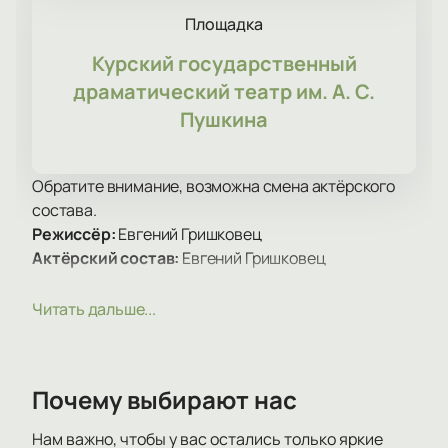
Площадка
Курский государственный
драматический театр им. А. С.
Пушкина
Обратите внимание, возможна смена актёрского
состава.
Режиссёр:
Евгений Гришковец
Актёрский состав:
Евгений Гришковец
Билеты на моноспектакль Евгения
Читать дальше...
Гришковца «Когда я боюсь» в Курске
В драматическом театре Курска пройдет спектакль
с участием Евгения Гришковца. Купить билеты на
Почему выбирают нас
моноспектакль Евгения Гришковца «Когда я
боюсь» можно для всех гостей, включая
Нам важно, чтобы у вас остались только яркие