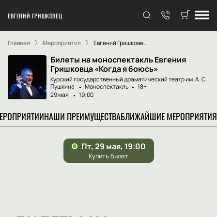
ЕВГЕНИЙ ГРИШКОВЕЦ
Главная
Мероприятия
Евгений Гришкове...
Билеты на моноспектакль Евгения
Гришковца «Когда я боюсь»
Курский государственный драматический театр им. А. С.
Пушкина
Моноспектакль
18+
29 мая
19:00
МЕРОПРИЯТИИ
НАШИ ПРЕИМУЩЕСТВА
БЛИЖАЙШИЕ МЕРОПРИЯТИЯ