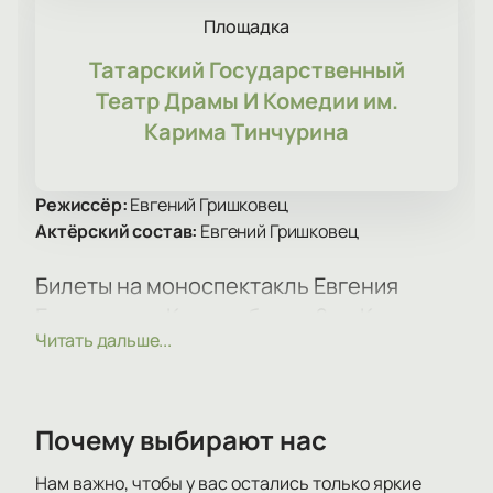
Площадка
Татарский Государственный
Театр Драмы И Комедии им.
Карима Тинчурина
Режиссёр:
Евгений Гришковец
Актёрский состав:
Евгений Гришковец
Билеты на моноспектакль Евгения
Гришковца «Когда я боюсь?» в Казани
Читать дальше...
Моноспектакль «Когда я боюсь?» с Евгением
Гришковцом пройдет в Татарском
государственном театре драмы и комедии им.
Карима Тинчурина. Зрители смогут увидеть новую
Почему выбирают нас
постановку и приобрести билеты на премьеру по
адресу: Казань, ул. Татарстан, 1.
Нам важно, чтобы у вас остались только яркие