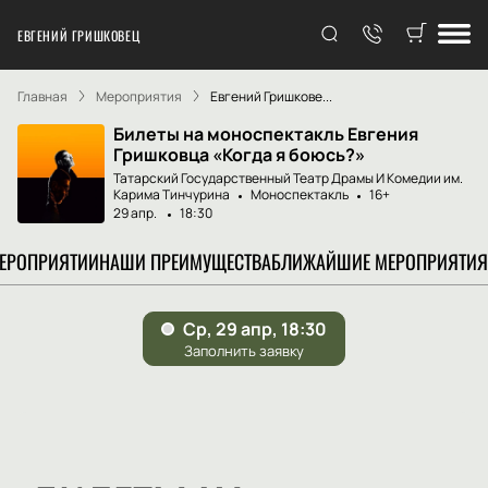
ЕВГЕНИЙ ГРИШКОВЕЦ
Главная
Мероприятия
Евгений Гришкове...
Билеты на моноспектакль Евгения
Гришковца «Когда я боюсь?»
Татарский Государственный Театр Драмы И Комедии им.
Карима Тинчурина
Моноспектакль
16+
29 апр.
18:30
МЕРОПРИЯТИИ
НАШИ ПРЕИМУЩЕСТВА
БЛИЖАЙШИЕ МЕРОПРИЯТИЯ