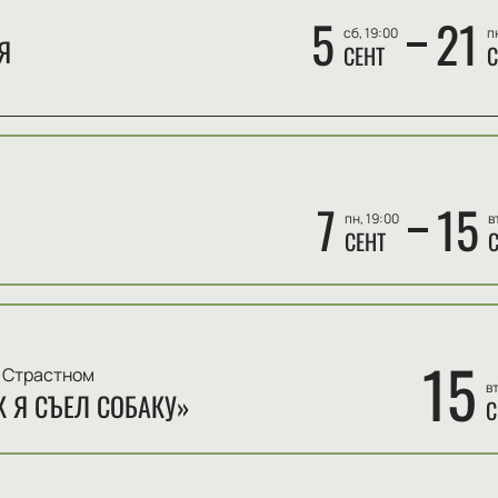
5
21
сб, 19:00
п
Я
СЕНТ
С
7
15
пн, 19:00
в
СЕНТ
С
15
 Страстном
вт
К Я СЪЕЛ СОБАКУ»
С