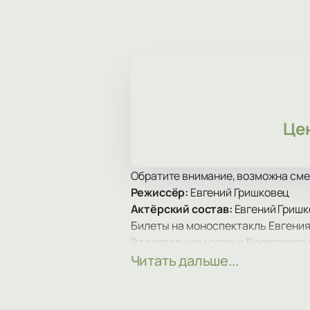
Це
Обратите внимание, возможна сме
Режиссёр:
Евгений Гришковец
Актёрский состав:
Евгений Гриш
Билеты на моноспектакль Евгения
В театральном сезоне Волгограда 
покажут в Центральном Концертном 
Читать дальше...
поэтому событие привлекает зрит
Сюжет