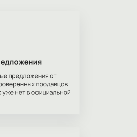
о тревоге за близких, рабочих
вои переживания иначе. В
феру.
 В зале есть разные категории
оюсь?» онлайн?
йте через интерактивную схему
редложения
ые предложения от
проверенных продавцов
х уже нет в официальной
есто можно также через кассу или
вать ряд или ложу для
те.