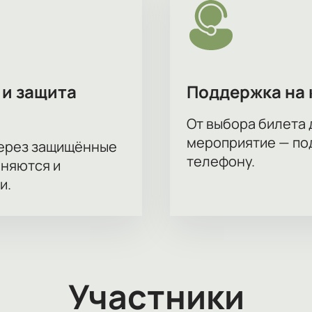
 и защита
Поддержка на 
От выбора билета 
мероприятие — под
через защищённые
телефону.
аняются и
и.
Участники