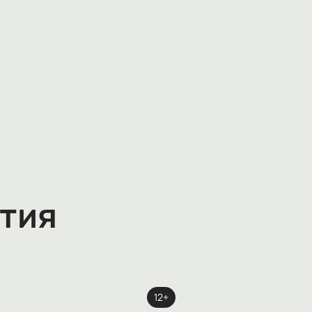
тия
12+