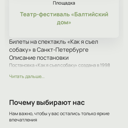
Площадка
Театр-фестиваль «Балтийский
дом»
Билеты на спектакль «Как я съел
собаку» в Санкт-Петербурге
Описание постановки
Постановка «Как я съел собаку» создана в 1998
году. Автор и исполнитель передает жизненные
Читать дальше...
воспоминания, что вызывает интерес публики. Со
временем спектакль изменился, отражая
внутренние перемены создателя. Сейчас это
история взросления через взаимодействие с
Почему выбирают нас
государством и поиск свободы.
Сюжет
Нам важно, чтобы у вас остались только яркие
впечатления
Главная тема — взросление личности через опыт