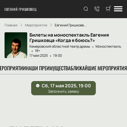
ЕВГЕНИЙ ГРИШКОВЕЦ
Главная
Мероприятия
Евгений Гришкове...
Билеты на моноспектакль Евгения
Гришковца «Когда я боюсь?»
Кемеровский областной театр драмы
Моноспектакль
18+
17 мая 2025
19:00
МЕРОПРИЯТИИ
НАШИ ПРЕИМУЩЕСТВА
БЛИЖАЙШИЕ МЕРОПРИЯТИЯ