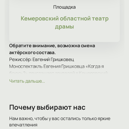
Площадка
Кемеровский областной театр
драмы
Обратите внимание, возможна смена
актёрского состава.
Режиссёр: Евгений Гришковец
Моноспектакль Евгения Гришковца «Когда я
боюсь?» приглашает зрителей в Кемеровский
областной театр драмы на уникальное театральное
Читать дальше...
событие. Этот спектакль предлагает зрителям
поразмышлять о страхах, которые сопровождают
нас в повседневной жизни. Гришковец мастерски
Почему выбирают нас
раскрывает тему, делая акцент на том, что страх —
это естественная часть человеческого
Нам важно, чтобы у вас остались только яркие
существования, и его не стоит стесняться.
впечатления
Постановка предлагает зрителям взглянуть на