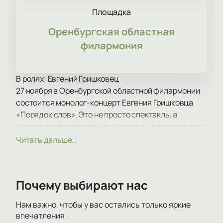
Площадка
Оренбургская областная
филармония
В ролях: Евгений Гришковец
27 ноября в Оренбургской областной филармонии
состоится монолог-концерт Евгения Гришковца
«Порядок слов». Это не просто спектакль, а
целостное произведение, в котором автор делится
своими размышлениями и наблюдениями о
Читать дальше...
значении порядка слов в нашей жизни.
Евгений Гришковец известен своим уникальным
стилем и глубокими текстами, и его новая
Почему выбирают нас
программа будет не менее впечатляющей. В
отличие от предыдущих концертов, состоявших из
Нам важно, чтобы у вас остались только яркие
миниатюр и отрывков разных лет, «Порядок слов»
впечатления
представляет собой результат концентрированной