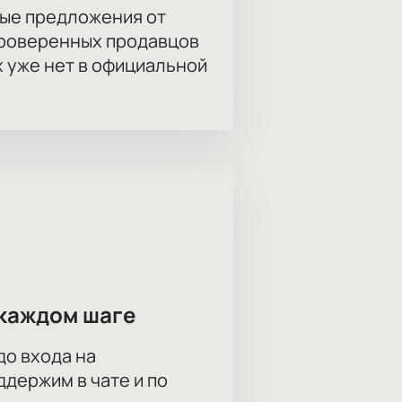
ые предложения от
проверенных продавцов
х уже нет в официальной
каждом шаге
до входа на
держим в чате и по