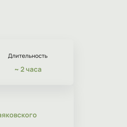
Длительность
~
2 часа
аяковского