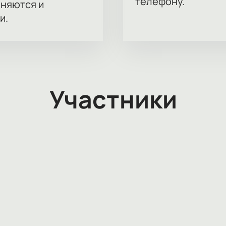
телефону.
аняются и
и.
Участники