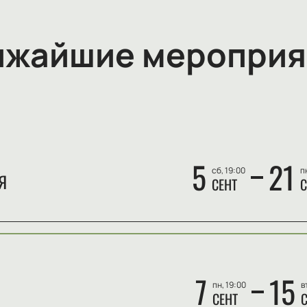
ижайшие мероприя
5
21
сб, 19:00
п
Я
СЕНТ
С
7
15
пн, 19:00
в
СЕНТ
С