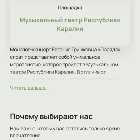
Площадка
Музыкальный театр Республики
Карелия
Монолог-концерт Евгения Гришковца «Порядок
слов» представляет собой уникальное
мероприятие, которое пройдет в Музыкальном
театре Республики Карелия. В отличие от
предыдущей программы, которая состояла из
разных миниатюр и отрывков, новая программа
Читать дальше...
представляет собой концентрированную работу,
включающую свежие и остро современные
произведения разных жанров и тональностей.
Почему выбирают нас
Главная тема монолог-концерта «Порядок слов» -
это порядок слов в нашей жизни. Мы все
Нам важно, чтобы у вас остались только яркие
используем одни и те же слова для выражения
впечатления
различных эмоций и идей. Однако, то, что