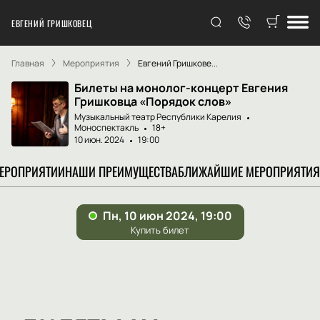
ЕВГЕНИЙ ГРИШКОВЕЦ
Главная
Мероприятия
Евгений Гришкове...
Билеты на монолог-концерт Евгения
Гришковца «Порядок слов»
Музыкальный театр Республики Карелия
Моноспектакль
18+
10 июн. 2024
19:00
МЕРОПРИЯТИИ
НАШИ ПРЕИМУЩЕСТВА
БЛИЖАЙШИЕ МЕРОПРИЯТИЯ