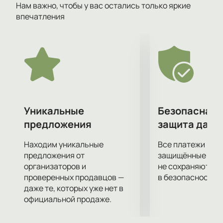
Нам важно, чтобы у вас остались только яркие
Лариса Ломакина создала атмосферу, где двери
впечатления
кабинета распахиваются в березовую рощу,
книжный шкаф, коридор с кучей бумаги или
почтовый ящик. Эти элементы визуально
подчеркивают главную идею спектакля - прощание
с бумагой.
Особая привлекательность спектакля
заключается в интонации самого Гришковца. Он
умеет подцепить грустное и нежное, детское и
Уникальные
Безопасная 
интимное, чтобы зрители увидели самих себя на
предложения
защита данн
фоне общей судьбы современников. Спектакль не
стремится осмеять или пристыдить, он заставляет
Находим уникальные
Все платежи про
задуматься о том, как меняется наша жизнь и какие
предложения от
защищённые шлю
ценности мы теряем.
организаторов и
не сохраняются 
проверенных продавцов —
в безопасности.
Мы предлагаем вам удобный и безопасный способ
даже те, которых уже нет в
приобрести билеты на спектакль «Прощание с
официальной продаже.
бумагой»
через наш сайт. Покупка билетов на
нашем сайте гарантирует вам надежность и