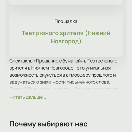
Площадка
Театр юного зрителя (Нижний
Новгород)
Спектакль «Прощание с бумагой» в Театре юного
зрителя в Нижнем Новгороде - это уникальная
возможность окунуться в атмосферу прошлого и
задуматься о значимости письменного слова.
Евгений Гришковец, известный актер и драматург,
представляет зрителям свою новую работу, где он
Читать дальше...
проводит весь спектакль около письменного
стола, переключаясь между компьютером и старой
пишущей машинкой.
Почему выбирают нас
Площадка, на которой будет проходить спектакль,
создана с любовью к деталям. Художник спектакля