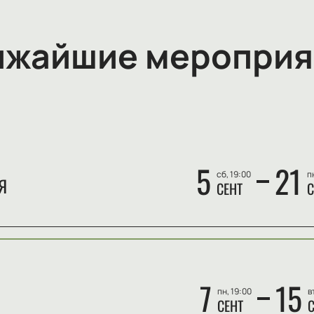
ижайшие мероприя
5
21
сб, 19:00
п
Я
СЕНТ
С
7
15
пн, 19:00
в
СЕНТ
С