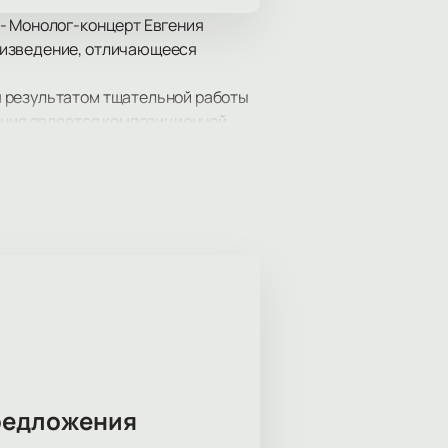
 - Монолог-концерт Евгения
оизведение, отличающееся
я результатом тщательной работы
дения является композиционной
все пользуемся одними и теми же
ый мы их используем. В условиях
сно и точно выразить свои мысли.
ишковца «Порядок слов» 13 марта
ый и быстрый онлайн-сервис,
гения Гришковца. Используйте наш
редложения