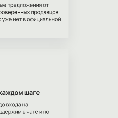
ые предложения от
проверенных продавцов
х уже нет в официальной
каждом шаге
до входа на
держим в чате и по