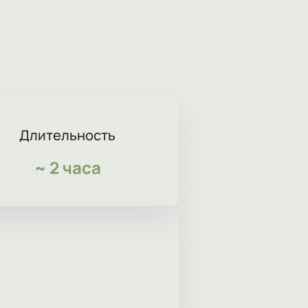
Длительность
~
2 часа