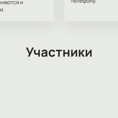
телефону.
аняются и
и.
Участники