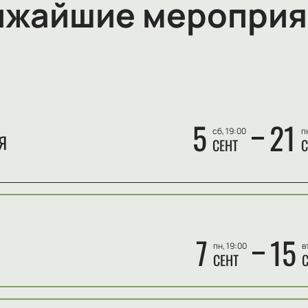
ижайшие мероприя
5
21
сб, 19:00
п
Я
СЕНТ
С
7
15
пн, 19:00
в
СЕНТ
С