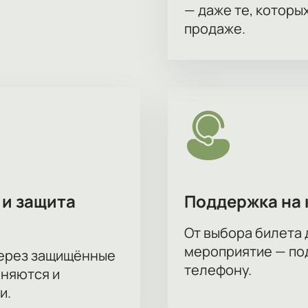
— даже те, которы
продаже.
 и защита
Поддержка на 
От выбора билета 
мероприятие — под
через защищённые
телефону.
аняются и
и.