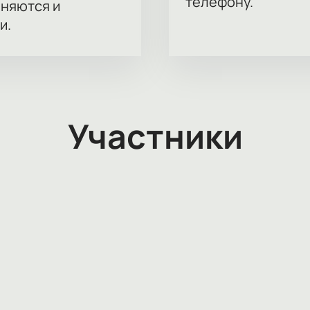
телефону.
аняются и
и.
Участники