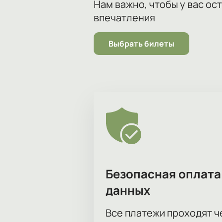
Нам важно, чтобы у вас ос
Где и как купить билеты н
впечатления
Купить билеты на моноспектакл
зала. Выберите места для просмот
Выбрать билеты
электронный билет поступит посл
Преимущества покупки на сайте:
Актуальное расписание спек
Схема зала с выбором мест 
Возможность забронировать 
Ответы на вопросы по телеф
На сайте указана стоимость билет
детали можно в разделе афиши.
Корпоративным клиентам
Для организаций доступен заказ г
правилах бронирования и поможет 
Безопасная оплата
данных
Все платежи проходят 