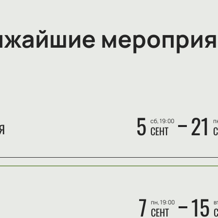
ижайшие мероприя
5
21
сб, 19:00
п
Я
СЕНТ
С
7
15
пн, 19:00
в
СЕНТ
С