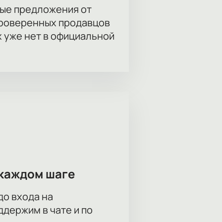
ые предложения от
оюсь?» онлайн?
проверенных продавцов
йте через интерактивную схему
х уже нет в официальной
платить билет можно онлайн,
олжительность спектакля и другие
компании. Менеджер расскажет о
каждом шаге
до входа на
держим в чате и по