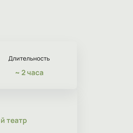
Длительность
~
2 часа
й театр