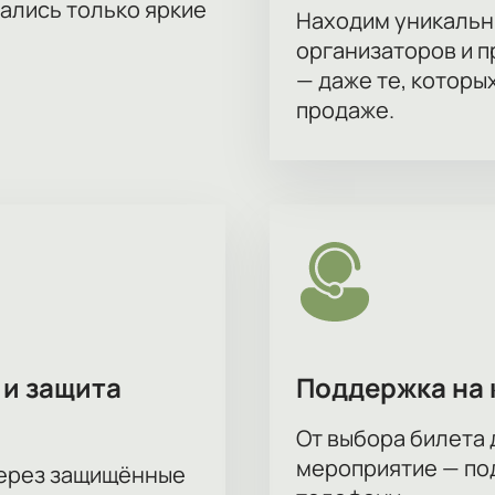
тались только яркие
Находим уникальн
а моноспектакль Евгения Гришковца «Когда я б
организаторов и 
ь Евгения Гришковца «Когда я боюсь?»
можно на нашем са
— даже те, которы
ра спектакля — стоимость зависит от выбранных позиций. О
е оформления заказа.
продаже.
такля
по цене и расположению
VIP-ложи для гостей
ону — менеджер поможет выбрать подходящий вариант
ов и описание процесса оплаты. Узнать время начала, прод
руппы билетов с подбором мест и оформлением по запросу 
выбрать места для коллектива.
 и защита
Поддержка на 
От выбора билета 
мероприятие — под
через защищённые