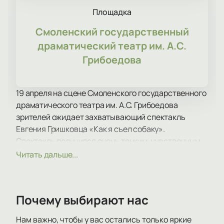
Площадка
Смоленский государственный
драматический театр им. А.С.
Грибоедова
19 апреля на сцене Смоленского государственного
драматического театра им. А.С. Грибоедова
зрителей ожидает захватывающий спектакль
Евгения Гришковца «Как я съел собаку».
Спектакль получился очень тонким, чувственным,
пронзительным. После просмотра он, как
Читать дальше...
выдержанное дорогое вино, оставляет приятное
послевкусие и желание насладиться увиденным
вновь.
Почему выбирают нас
Уверены, что вы не единожды за время просмотра
спросите себя «А что будет дальше?» или «А как
Нам важно, чтобы у вас остались только яркие