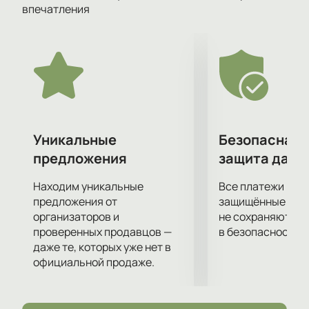
поступил бы я?». В этой постановке тонко
впечатления
переплетены сопереживание, сочувствие, а также
победа вечных ценностей над ценностями
временными и кажущимися.
Спектакль Евгения Гришковца «Как я съел собаку»
получил восторженные отзывы критиков.
Поспешите и вы составить собственное мнение о
ней и провести приятный интересный вечер в
компании ее героев.
Уникальные
Безопасная 
предложения
защита данн
Находим уникальные
Все платежи про
предложения от
защищённые шлю
организаторов и
не сохраняются 
проверенных продавцов —
в безопасности.
даже те, которых уже нет в
официальной продаже.