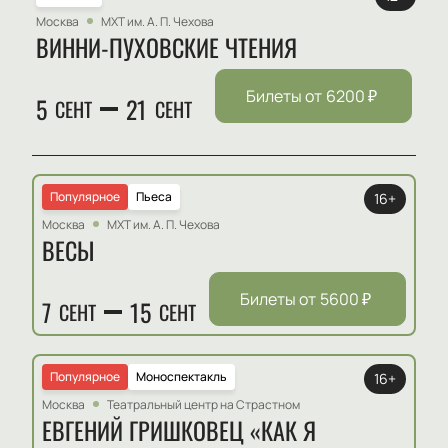
Москва
МХТ им. А. П. Чехова
ВИННИ-ПУХОВСКИЕ ЧТЕНИЯ
Билеты от
6200
₽
5
21
СЕНТ
СЕНТ
Популярное
Пьеса
16+
Москва
МХТ им. А. П. Чехова
ВЕСЫ
Билеты от
5600
₽
7
15
СЕНТ
СЕНТ
Популярное
Моноспектакль
16+
Москва
Театральный центр на Страстном
ЕВГЕНИЙ ГРИШКОВЕЦ «КАК Я