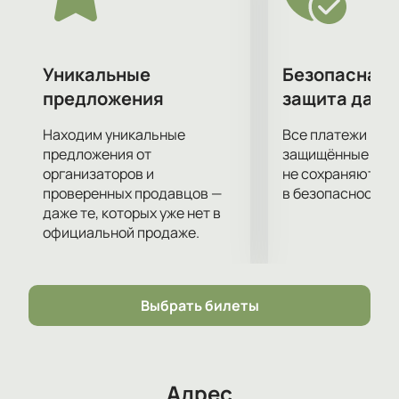
Евгения Гришковца поможет вам в этом. Вас ждет
полное погружение в сюжет, огромное
удовольствие от актерской игры, декораций,
костюмов и музыкального сопровождения.
Уникальные
Безопасная 
Приятного просмотра!
предложения
защита данн
Находим уникальные
Все платежи про
предложения от
защищённые шлю
организаторов и
не сохраняются 
проверенных продавцов —
в безопасности.
даже те, которых уже нет в
официальной продаже.
Выбрать билеты
Адрес