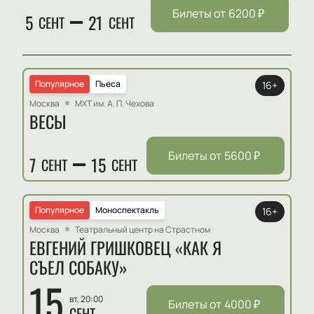
Билеты от
6200
₽
5
21
СЕНТ
СЕНТ
Популярное
Пьеса
16+
Москва
МХТ им. А. П. Чехова
ВЕСЫ
Билеты от
5600
₽
7
15
СЕНТ
СЕНТ
Популярное
Моноспектакль
16+
Москва
Театральный центр на Страстном
ЕВГЕНИЙ ГРИШКОВЕЦ «КАК Я
СЪЕЛ СОБАКУ»
15
вт, 20:00
Билеты от
4000
₽
СЕНТ