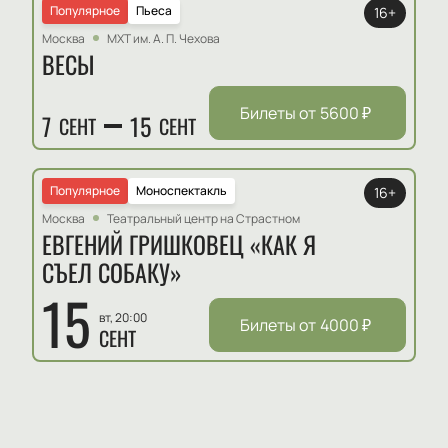
Популярное
Пьеса
16+
Москва
МХТ им. А. П. Чехова
ВЕСЫ
Билеты от
5600
₽
7
15
СЕНТ
СЕНТ
Популярное
Моноспектакль
16+
Москва
Театральный центр на Страстном
ЕВГЕНИЙ ГРИШКОВЕЦ «КАК Я
СЪЕЛ СОБАКУ»
15
вт, 20:00
Билеты от
4000
₽
СЕНТ