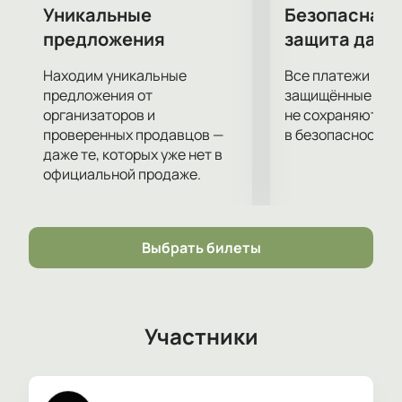
выпавшие на их долю по воле автора.
Уникальные
Безопасная 
Не упустите возможность провести этот вечер в
предложения
защита данн
компании героев спектакля Город!
Находим уникальные
Все платежи про
предложения от
защищённые шлю
организаторов и
не сохраняются 
проверенных продавцов —
в безопасности.
даже те, которых уже нет в
официальной продаже.
Выбрать билеты
Участники