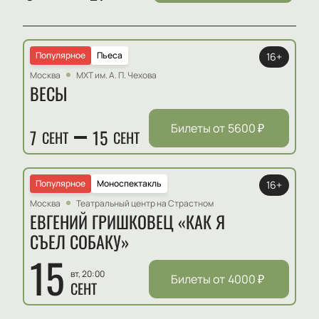
Популярное
Пьеса
16+
Москва
МХТ им. А. П. Чехова
ВЕСЫ
Билеты от
5600
₽
7
15
СЕНТ
СЕНТ
Популярное
Моноспектакль
16+
Москва
Театральный центр на Страстном
ЕВГЕНИЙ ГРИШКОВЕЦ «КАК Я
СЪЕЛ СОБАКУ»
15
вт, 20:00
Билеты от
4000
₽
СЕНТ