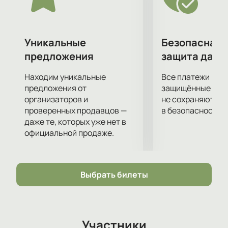
события, иногда значительные, а иногда нет, у всех
разные. За два часа вы окунётесь в интересный
мир, созданный талантливым писателем, и ощутите
восторг от происходящего.
Уникальные
Безопасная 
Купить билеты на монолог-концерт Евгения
предложения
защита данн
Гришковца можно онлайн. На нашем сайте вы легко
и просто сможете выбрать места и, кликнув на
Находим уникальные
Все платежи про
кнопку оплаты, получить стопроцентно подлинные
предложения от
защищённые шлю
билеты, которые при необходимости можно
организаторов и
не сохраняются 
проверенных продавцов —
в безопасности.
поменять или же вернуть.
даже те, которых уже нет в
официальной продаже.
Выбрать билеты
Участники