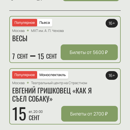
Популярное
Пьеса
16+
Москва
МХТ им. А. П. Чехова
ВЕСЫ
Билеты от
5600
₽
7
15
СЕНТ
СЕНТ
Популярное
Моноспектакль
16+
Москва
Театральный центр на Страстном
ЕВГЕНИЙ ГРИШКОВЕЦ «КАК Я
СЪЕЛ СОБАКУ»
15
вт, 20:00
Билеты от
2700
₽
СЕНТ