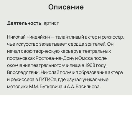
Описание
Деятельность
:
артист
Николай Чиндяйкин — талантливый актер и режиссер,
чье искусство захватывает сердца зрителей. Он
начал свою творческую карьеру в театральных
постановках Ростова-на-Дону и Омска после
окончания театрального училища в 1968 году.
Впоследствии, Николай получил образование актера
и режиссера в ГИТИСе, где изучал уникальные
методики М.M. Буткевича и А.A. Васильева.
Игра Николая Чиндяйкина на сцене притягивает
внимание своей энергией, выразительностью и
артистичностью. Он не останавливается на одной
роли, удачно справляясь со сложными характерами,
такими как Директор и Отец в «Шести персонажах в