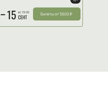
15
вт, 19:00
Билеты от
5600
₽
СЕНТ
Ф, чья карьера началась с успешного
ожественного театра и завоевал