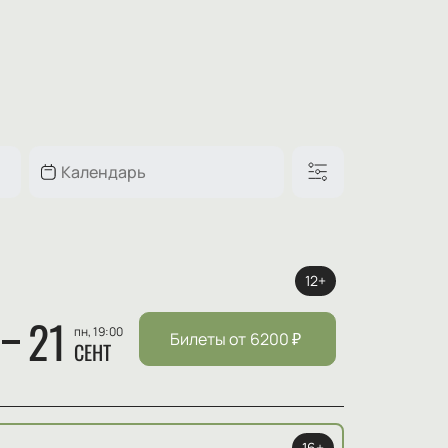
12+
21
пн, 19:00
Билеты от
6200
₽
СЕНТ
16+