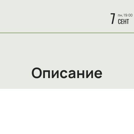
7
пн, 19:00
СЕНТ
Описание
овременного театрального искусства, заслуженный артист Р
 пор он стал неотъемлемой частью труппы Московского Худ