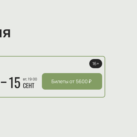
ия
16+
15
вт, 19:00
Билеты от
5600
₽
СЕНТ