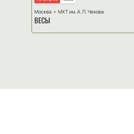
Москва
МХТ им. А. П. Чехова
ВЕСЫ
Деятельность
:
Актер
Дата рождения
:
1980-11-17
Артём Волобуев — это яркая звезда с
окончания Школы-студии МХАТ. С тех