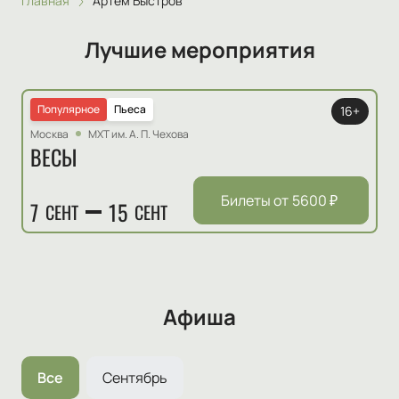
Главная
Артём Быстров
Лучшие мероприятия
Популярное
Пьеса
16+
Москва
МХТ им. А. П. Чехова
ВЕСЫ
Билеты от
5600
₽
7
15
СЕНТ
СЕНТ
Афиша
Все
Сентябрь