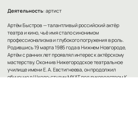
Деятельность
:
артист
Артём Быстров — талантливый российский актёр
театра и кино, чьё имя стало синонимом
профессионализма и глубокого погружения в роль.
Родившись 19 марта 1985 года в Нижнем Новгороде,
Артём с ранних лет проявлял интерес к актёрскому
мастерству. Окончив Нижегородское театральное
училище имени Е. А. Евстигнеева, он продолжил
обучение в Школе-студии МХАТ под руководством К.
А. Райкина. С 2009 года Быстров является
неотъемлемой частью труппы Московского
художественного театра имени А. П. Чехова.
Наибольшую известность Артёму принесла роль в
фильме «Дурак» (2014), за которую он был удостоен
престижного приза «Леопард лучшему актёру» на
Международном кинофестивале в Локарно. Его